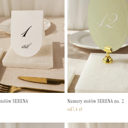
stołów SERENA
Numery stołów SERENA no. 2
od
7,4
zł