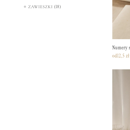
18
ZAWIESZKI
Numery s
od
12,5
zł