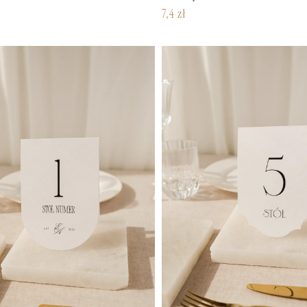
7,4
zł