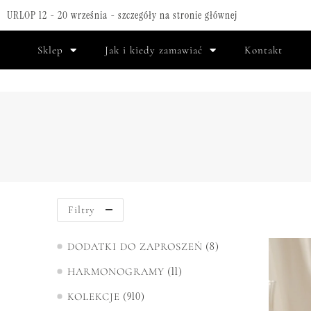
URLOP 12 - 20 września - szczegóły na stronie głównej
Sklep
Jak i kiedy zamawiać
Kontakt
Filtry
8
DODATKI DO ZAPROSZEŃ
11
HARMONOGRAMY
910
KOLEKCJE