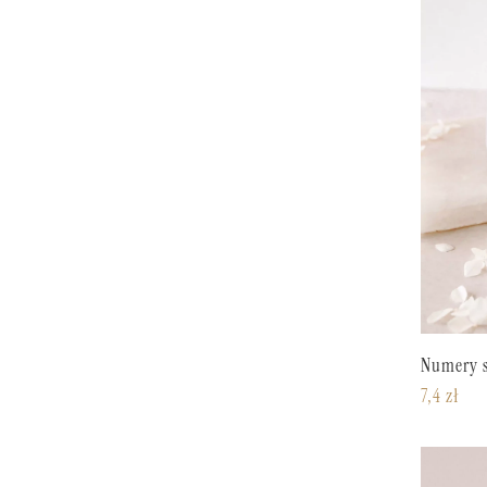
Numery 
7,4
zł