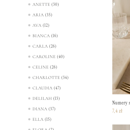
30
ANETTE
35
ARIA
12
AVA
16
BIANCA
26
CARLA
40
CAROLINE
26
CELINE
34
CHARLOTTE
47
CLAUDIA
13
DELILAH
Numery 
37
DIANA
7,4
zł
15
ELLA
2
FLORA