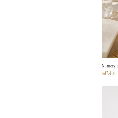
Numery s
od
7,4
zł