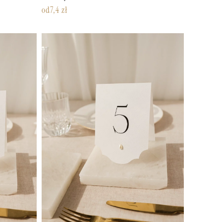
od
7,4
zł