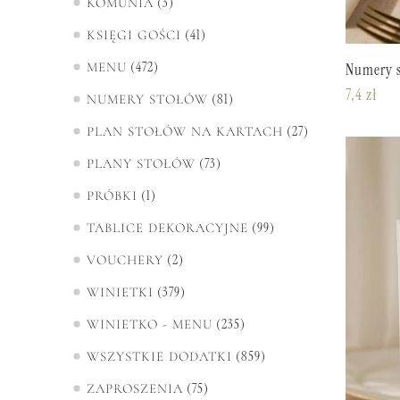
3
KOMUNIA
41
KSIĘGI GOŚCI
472
MENU
Numery s
7,4
zł
81
NUMERY STOŁÓW
27
PLAN STOŁÓW NA KARTACH
73
PLANY STOŁÓW
1
PRÓBKI
99
TABLICE DEKORACYJNE
2
VOUCHERY
379
WINIETKI
235
WINIETKO - MENU
859
WSZYSTKIE DODATKI
75
ZAPROSZENIA