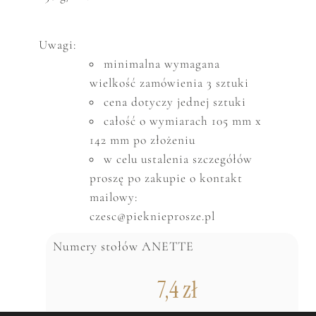
Uwagi:
minimalna wymagana
wielkość zam
ó
wienia 3 sztuki
cena dotyczy jednej sztuki
całość o wymiarach 105 mm x
142 mm po złożeniu
w celu ustalenia szczeg
ó
ł
ó
w
proszę po zakupie o kontakt
mailowy:
czesc@pieknieprosze.pl
Numery stołów ANETTE
7,4
zł