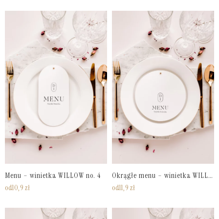
Menu – winietka WILLOW no. 4
Okrągłe menu – winietka WILLOW no. 3
od
10,9
zł
od
11,9
zł