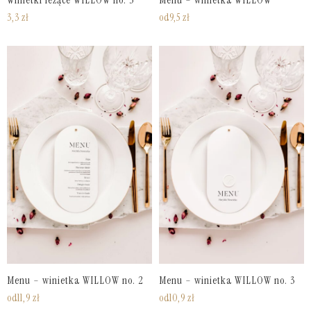
Winietki leżące WILLOW no. 3
Menu – winietka WILLOW
3,3
zł
od
9,5
zł
Menu – winietka WILLOW no. 2
Menu – winietka WILLOW no. 3
od
11,9
zł
od
10,9
zł