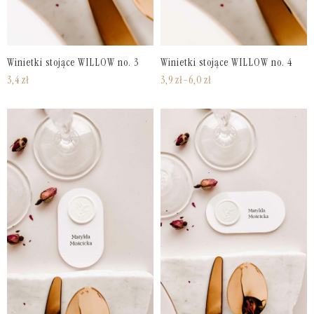
Winietki stojące WILLOW no. 3
Winietki stojące WILLOW no. 4
3,4
zł
3,9
zł
–
6,0
zł