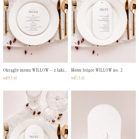
Okrągłe menu WILLOW – z lakiem lub bez
Menu leżące WILLOW no. 2
od
9,5
zł
od
7,5
zł