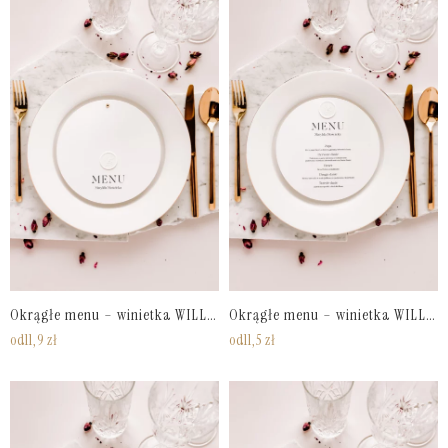
Okrągłe menu – winietka WILLOW no. 2
Okrągłe menu – winietka WILLOW
od
11,9
zł
od
11,5
zł