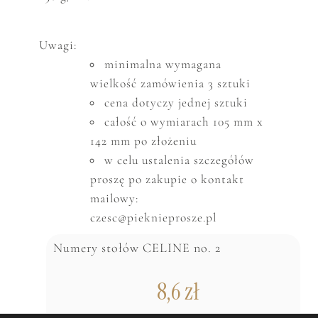
Uwagi:
minimalna wymagana
wielkość zam
ó
wienia 3 sztuki
cena dotyczy jednej sztuki
całość o wymiarach 105 mm x
142 mm po złożeniu
w celu ustalenia szczeg
ó
ł
ó
w
proszę po zakupie o kontakt
mailowy:
czesc@pieknieprosze.pl
Numery stołów CELINE no. 2
8,6
zł