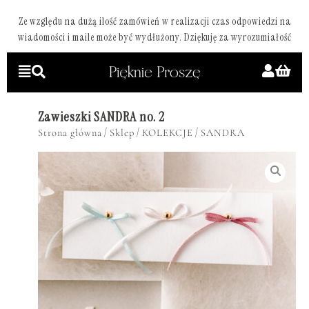
Ze względu na dużą ilość zamówień w realizacji czas odpowiedzi na
wiadomości i maile może być wydłużony. Dziękuję za wyrozumiałość
Zawieszki SANDRA no. 2
/
/
/
Strona główna
Sklep
KOLEKCJE
SANDRA