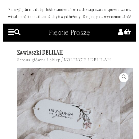
Ze względu na dużą ilość zamówień w realizacji czas odpowiedzi na
wiadomości i maile może być wydłużony. Dziękuję za wyrozumiałość
Zawieszki DELILAH
/
/
/
Strona główna
Sklep
KOLEKCJE
DELILAH