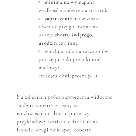
minimalna wymagana
wielkość zam
ó
wienia 10 sztuk
zaproszenie
może zostać
r
ó
wnież przygotowane na
okazję
chrztu świętego
,
urodzin
czy inną
w celu ustalenia szczeg
ó
ł
ó
w
proszę po zakupie o kontakt
mailowy:
czesc@pieknieprosze.pl :)
Na zdjęciach prócz zaproszenia widoczne
są dwie koperty z różnymi
możliwościami druku, pierwszy
przykładowy wariant z drukiem na
froncie, drugi na klapce koperty.