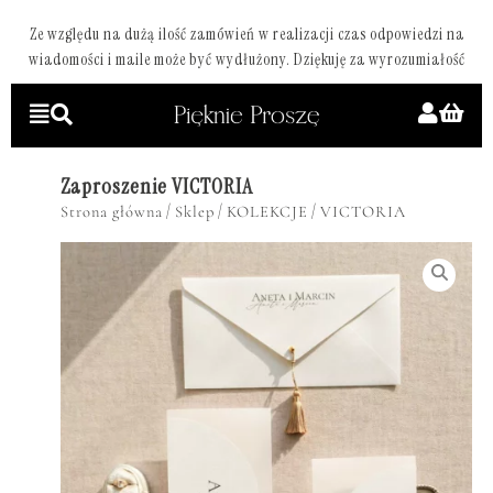
Ze względu na dużą ilość zamówień w realizacji czas odpowiedzi na
wiadomości i maile może być wydłużony. Dziękuję za wyrozumiałość
Zaproszenie VICTORIA
/
/
/
Strona główna
Sklep
KOLEKCJE
VICTORIA