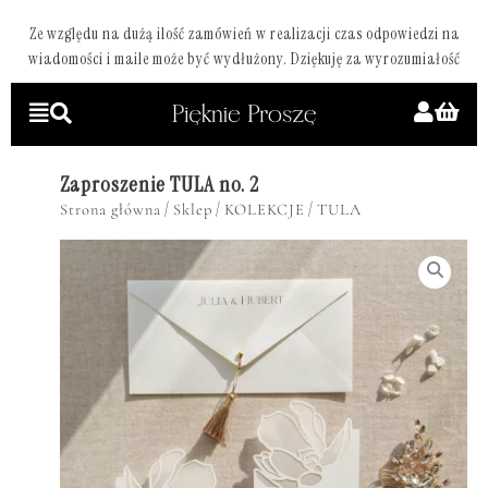
Ze względu na dużą ilość zamówień w realizacji czas odpowiedzi na
wiadomości i maile może być wydłużony. Dziękuję za wyrozumiałość
Zaproszenie TULA no. 2
/
/
/
Strona główna
Sklep
KOLEKCJE
TULA