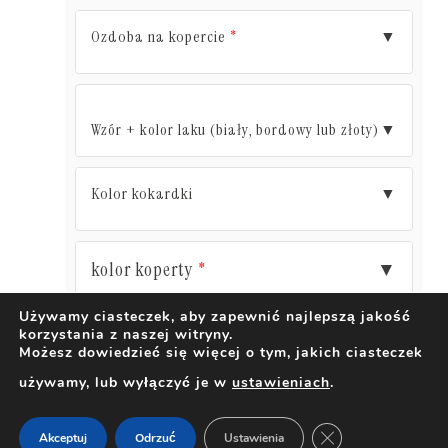
Ozdoba na kopercie
▼
*
Wzór + kolor laku (biały, bordowy lub złoty)
▼
Kolor kokardki
▼
kolor koperty
▼
*
Używamy ciasteczek, aby zapewnić najlepszą jakość
korzystania z naszej witryny.
DODAJ DO KOSZYKA
Możesz dowiedzieć się więcej o tym, jakich ciasteczek
używamy, lub wyłączyć je w
ustawieniach
.
ZAMKNIJ PANEL 
Akceptuj
Odrzuć
Ustawienia