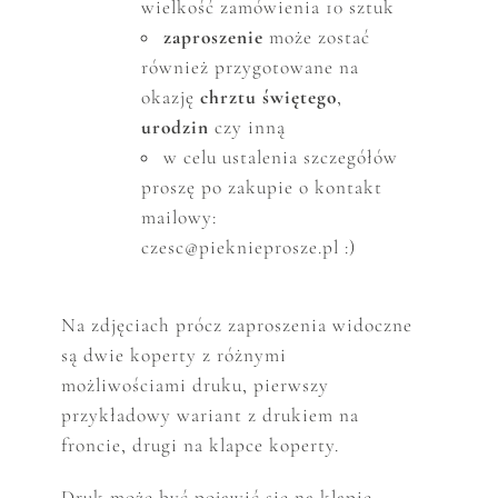
wielkość zam
ó
wienia 10 sztuk
zaproszenie
może zostać
r
ó
wnież przygotowane na
okazję
chrztu świętego
,
urodzin
czy inną
w celu ustalenia szczeg
ó
ł
ó
w
proszę po zakupie o kontakt
mailowy:
czesc@pieknieprosze.pl :)
Na zdjęciach prócz zaproszenia widoczne
są dwie koperty z różnymi
możliwościami druku, pierwszy
przykładowy wariant z drukiem na
froncie, drugi na klapce koperty.
Druk może być pojawić się na klapie