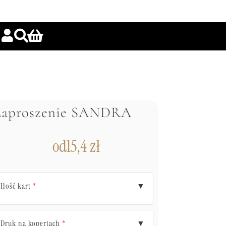
Zaproszenie SANDRA
od
15,4
zł
Ilość kart
▼
*
Druk na kopertach
▼
*