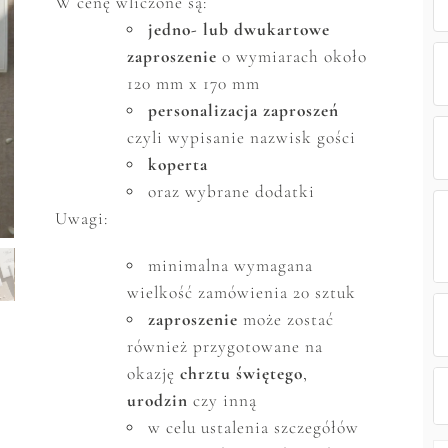
W cenę wliczone są:
jedno- lub dwukartowe
zaproszenie
o wymiarach około
120 mm x 170 mm
personalizacja zaproszeń
czyli wypisanie nazwisk gości
koperta
oraz wybrane dodatki
Uwagi:
minimalna wymagana
wielkość zam
ó
wienia 20 sztuk
zaproszenie
może zostać
r
ó
wnież przygotowane na
okazję
chrztu świętego
,
urodzin
czy inną
w celu ustalenia szczeg
ó
ł
ó
w