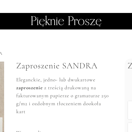
A
Zaproszenie SANDRA
Eleganckie, jedno- lub dwukartowe
zaproszenie
z treścią drukowaną na
fakturowanym papierze o gramaturze 250
g/m2 i ozdobnym tłoczeniem dookoła
kart