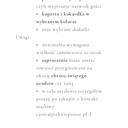
czyli wypisanie nazwisk gości
koperta i kokardka w
wybranym kolorze
oraz wybrane dodatki
Uwagi:
minimalna wymagana
wielkość zam
ó
wienia 20 sztuk
zaproszenie
może zostać
r
ó
wnież przygotowane na
okazję
chrztu świętego
,
urodzin
czy inną
w celu ustalenia szczeg
ó
ł
ó
w
proszę po zakupie o kontakt
mailowy:
czesc@pieknieprosze.pl :)