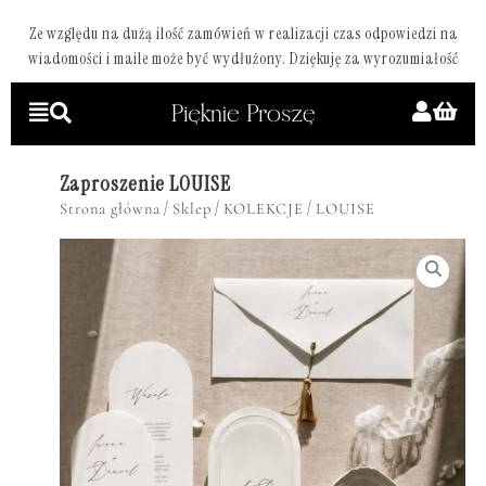
Ze względu na dużą ilość zamówień w realizacji czas odpowiedzi na
wiadomości i maile może być wydłużony. Dziękuję za wyrozumiałość
Zaproszenie LOUISE
/
/
/
Strona główna
Sklep
KOLEKCJE
LOUISE