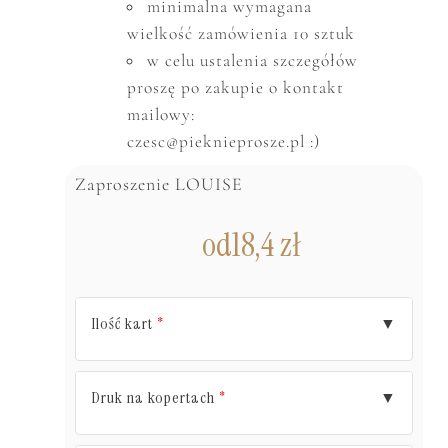
minimalna wymagana
wielkość zam
ó
wienia 10 sztuk
w celu ustalenia szczeg
ó
ł
ó
w
proszę po zakupie o kontakt
mailowy:
czesc@pieknieprosze.pl :)
Zaproszenie LOUISE
od
18,4
zł
Ilość kart
▼
*
Druk na kopertach
▼
*