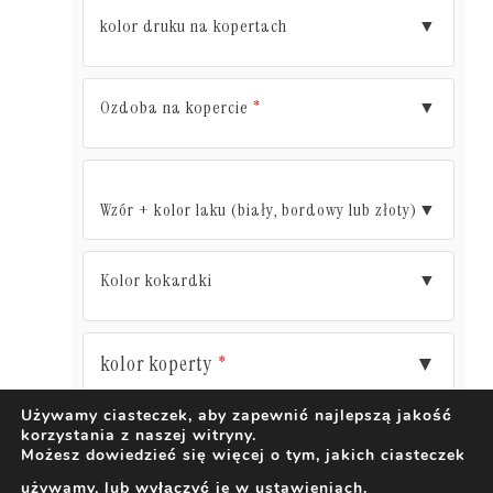
kolor druku na kopertach
▼
Ozdoba na kopercie
▼
*
Wzór + kolor laku (biały, bordowy lub złoty)
▼
Kolor kokardki
▼
kolor koperty
▼
*
Używamy ciasteczek, aby zapewnić najlepszą jakość
korzystania z naszej witryny.
DODAJ DO KOSZYKA
Możesz dowiedzieć się więcej o tym, jakich ciasteczek
używamy, lub wyłączyć je w
ustawieniach
.