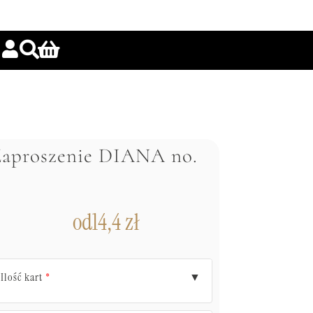
aproszenie DIANA no.
od
14,4
zł
Ilość kart
▼
*