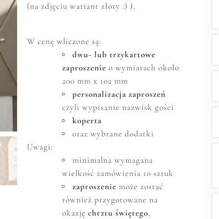
(na zdjęciu wariant złoty :) ).
W cenę wliczone są:
dwu- lub trzykartowe
zaproszenie
o wymiarach około
200 mm x 102 mm
personalizacja zaproszeń
czyli wypisanie nazwisk gości
koperta
oraz wybrane dodatki
Uwagi:
minimalna wymagana
wielkość zam
ó
wienia 10 sztuk
zaproszenie
może zostać
r
ó
wnież przygotowane na
okazję
chrztu świętego
,