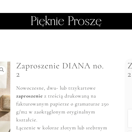
Zaproszenie DIANA no.
Z
2
2
Nowoczesne, dwu- lub trzykartowe
zaproszenie
z treścią drukowaną na
fakturowanym papierze o gramaturze 250
g/m2 w zaokrąglonym oryginalnym
kształcie.
Łączenie w kolorze złotym lub srebrnym