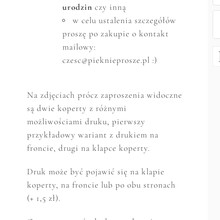
urodzin
czy inną
w celu ustalenia szczeg
ó
ł
ó
w
proszę po zakupie o kontakt
mailowy:
czesc@pieknieprosze.pl :)
Na zdjęciach prócz zaproszenia widoczne
są dwie koperty z różnymi
możliwościami druku, pierwszy
przykładowy wariant z drukiem na
froncie, drugi na klapce koperty.
Druk może być pojawić się na klapie
koperty, na froncie lub po obu stronach
(+ 1,5 zł).