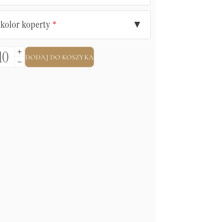
kolor koperty
▼
*
DODAJ DO KOSZYKA