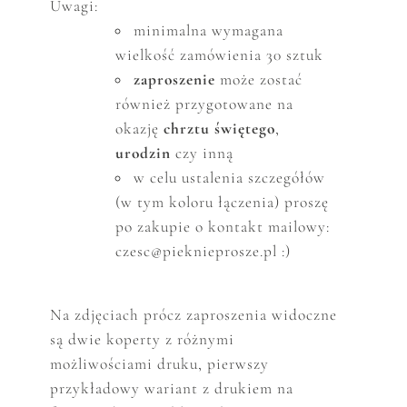
Uwagi:
minimalna wymagana
wielkość zam
ó
wienia 30 sztuk
zaproszenie
może zostać
r
ó
wnież przygotowane na
okazję
chrztu świętego
,
urodzin
czy inną
w celu ustalenia szczeg
ó
ł
ó
w
(w tym koloru łączenia) proszę
po zakupie o kontakt mailowy:
czesc@pieknieprosze.pl :)
Na zdjęciach prócz zaproszenia widoczne
są dwie koperty z różnymi
możliwościami druku, pierwszy
przykładowy wariant z drukiem na