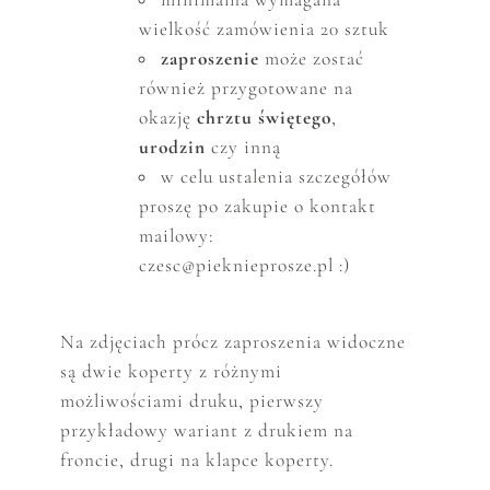
wielkość zam
ó
wienia 20 sztuk
zaproszenie
może zostać
r
ó
wnież przygotowane na
okazję
chrztu świętego
,
urodzin
czy inną
w celu ustalenia szczeg
ó
ł
ó
w
proszę po zakupie o kontakt
mailowy:
czesc@pieknieprosze.pl :)
Na zdjęciach prócz zaproszenia widoczne
są dwie koperty z różnymi
możliwościami druku, pierwszy
przykładowy wariant z drukiem na
froncie, drugi na klapce koperty.