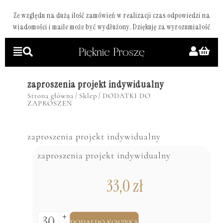
Ze względu na dużą ilość zamówień w realizacji czas odpowiedzi na
wiadomości i maile może być wydłużony. Dziękuję za wyrozumiałość
zaproszenia projekt indywidualny
/
/
Strona główna
Sklep
DODATKI DO
ZAPROSZEŃ
zaproszenia projekt indywidualny
zaproszenia projekt indywidualny
33,0
zł
DODAJ DO KOSZYKA