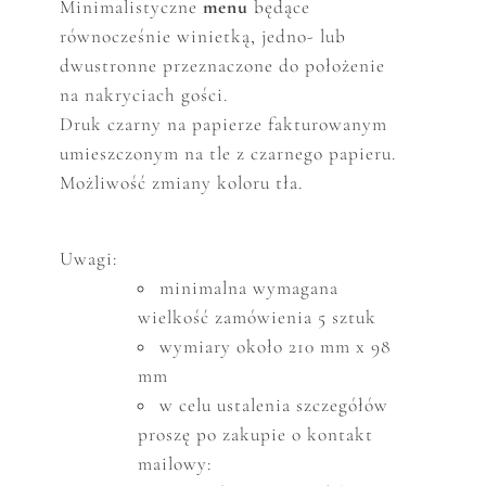
Minimalistyczne
menu
będące
równocześnie winietką,
jedno- lub
dwustronne
p
rzeznaczone do położenie
na nakryciach gości.
Druk czarny na papierze fakturowanym
umieszczonym na tle z czarnego papieru.
Możliwość zmiany koloru tła.
Uwagi:
minimalna wymagana
wielkość zam
ó
wienia 5 sztuk
wymiary około 210 mm x 98
mm
w celu ustalenia szczeg
ó
ł
ó
w
proszę po zakupie o kontakt
mailowy: