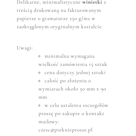
Delikatne, minimalistyczne
winietki
z
treścią drukowaną na fakturowanym
papierze o gramaturze 250 g/m2 w
zaokrąglonym oryginalnym kształcie.
Uwagi:
minimalna wymagana
wielkość zam
ó
wienia 15 sztuk
cena dotyczy jednej sztuki
całość po złożeniu o
wymiarach około 50 mm x 90
mm
w celu ustalenia szczeg
ó
ł
ó
w
proszę po zakupie o kontakt
mailowy:
czesc@pieknieprosze.pl