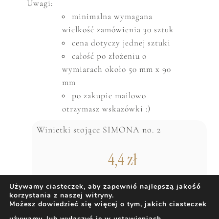
Uwagi:
minimalna wymagana
wielkość zam
ó
wienia 30 sztuk
cena dotyczy jednej sztuki
całość po złożeniu o
wymiarach około 50 mm x 90
mm
po zakupie mailowo
otrzymasz wskazówki :)
Winietki stojące SIMONA no. 2
4,4
zł
Używamy ciasteczek, aby zapewnić najlepszą jakość
korzystania z naszej witryny.
DODAJ DO KOSZYKA
Możesz dowiedzieć się więcej o tym, jakich ciasteczek
używamy, lub wyłączyć je w
ustawieniach
.