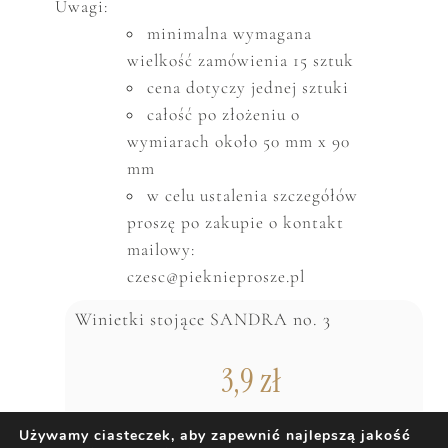
Uwagi:
minimalna wymagana
wielkość zam
ó
wienia 15 sztuk
cena dotyczy jednej sztuki
całość po złożeniu o
wymiarach około 50 mm x 90
mm
w celu ustalenia szczeg
ó
ł
ó
w
proszę po zakupie o kontakt
mailowy:
czesc@pieknieprosze.pl
Winietki stojące SANDRA no. 3
3,9
zł
Używamy ciasteczek, aby zapewnić najlepszą jakość