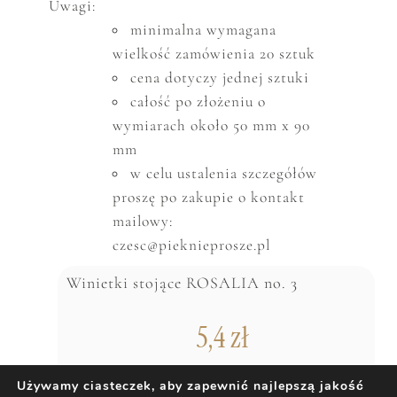
Uwagi:
minimalna wymagana
wielkość zam
ó
wienia 20 sztuk
cena dotyczy jednej sztuki
całość po złożeniu o
wymiarach około 50 mm x 90
mm
w celu ustalenia szczeg
ó
ł
ó
w
proszę po zakupie o kontakt
mailowy:
czesc@pieknieprosze.pl
Winietki stojące ROSALIA no. 3
5,4
zł
Używamy ciasteczek, aby zapewnić najlepszą jakość