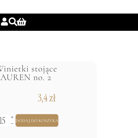
inietki stojące
LAUREN no. 2
3,4
zł
DODAJ DO KOSZYKA