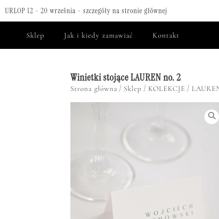
URLOP 12 - 20 września - szczegóły na stronie głównej
Sklep
Jak i kiedy zamawiać
Kontakt
Winietki stojące LAUREN no. 2
/
/
/
Strona główna
Sklep
KOLEKCJE
LAURE