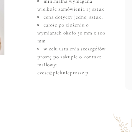
minimalna wymagana
wielkość zam
ó
wienia 15 sztuk
cena dotyczy jednej sztuki
całość po złożeniu o
wymiarach około 50 mm x 100
mm
w celu ustalenia szczeg
ó
ł
ó
w
proszę po zakupie o kontakt
mailowy:
czesc@pieknieprosze.pl