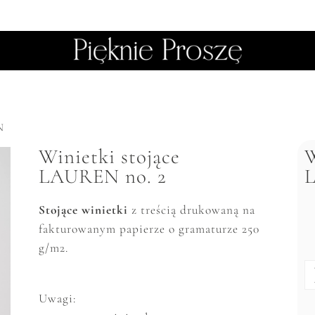
N
Winietki stojące
W
LAUREN no. 2
Stojące winietki
z treścią drukowaną na
fakturowanym papierze o gramaturze 250
g/m2.
Uwagi: