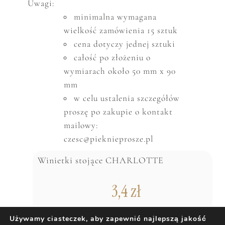
Uwagi:
minimalna wymagana
wielkość zam
ó
wienia 15 sztuk
cena dotyczy jednej sztuki
całość po złożeniu o
wymiarach około 50 mm x 90
mm
w celu ustalenia szczeg
ó
ł
ó
w
proszę po zakupie o kontakt
mailowy:
czesc@pieknieprosze.pl
Winietki stojące CHARLOTTE
3,4
zł
Używamy ciasteczek, aby zapewnić najlepszą jakość