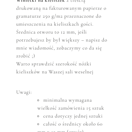
W
inietki na kieliszek
z treścią
drukowaną na fakturowanym papierze o
gramaturze 250 g/m2 przeznaczone do
umieszczenia na kieliszkach gości.
Średnica otworu to 12 mm, jeśli
potrzebujesz by był większy – napisz do
mnie wiadomość, zobaczymy co da się
zrobić ;)
Warto sprawdzić szerokość nóżki
kieliszków na Waszej sali weselnej
Uwagi:
minimalna wymagana
wielkość zam
ó
wienia 15 sztuk
cena dotyczy jednej sztuki
całość o średnicy około 60
mm x 12 mm (otwór)