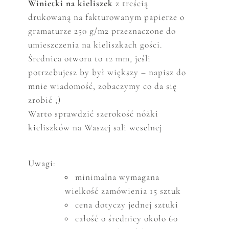
W
inietki na kieliszek
z treścią
drukowaną na fakturowanym papierze o
gramaturze 250 g/m2 przeznaczone do
umieszczenia na kieliszkach gości.
Średnica otworu to 12 mm, jeśli
potrzebujesz by był większy – napisz do
mnie wiadomość, zobaczymy co da się
zrobić ;)
Warto sprawdzić szerokość nóżki
kieliszków na Waszej sali weselnej
Uwagi:
minimalna wymagana
wielkość zam
ó
wienia 15 sztuk
cena dotyczy jednej sztuki
całość o średnicy około 60