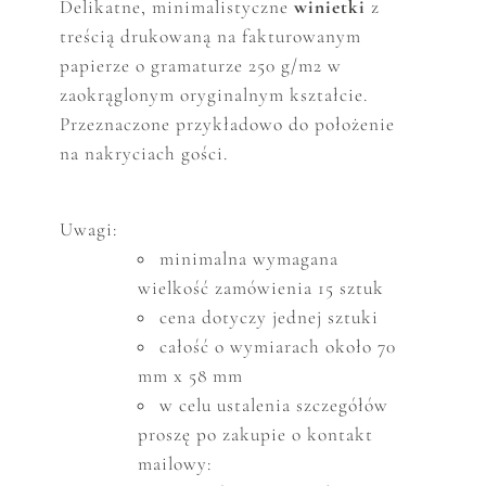
Delikatne, minimalistyczne
winietki
z
treścią drukowaną na fakturowanym
papierze o gramaturze 250 g/m2 w
zaokrąglonym oryginalnym kształcie.
Przeznaczone przykładowo do położenie
na nakryciach gości.
Uwagi:
minimalna wymagana
wielkość zam
ó
wienia 15 sztuk
cena dotyczy jednej sztuki
całość o wymiarach około 70
mm x 58 mm
w celu ustalenia szczeg
ó
ł
ó
w
proszę po zakupie o kontakt
mailowy: