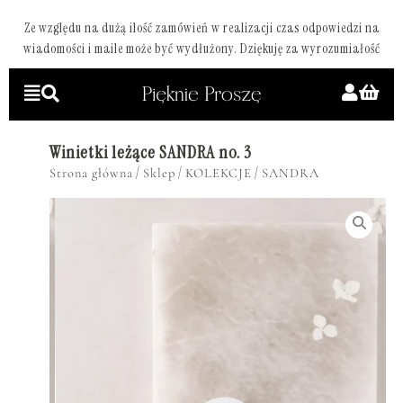
Ze względu na dużą ilość zamówień w realizacji czas odpowiedzi na
wiadomości i maile może być wydłużony. Dziękuję za wyrozumiałość
Winietki leżące SANDRA no. 3
/
/
/
Strona główna
Sklep
KOLEKCJE
SANDRA