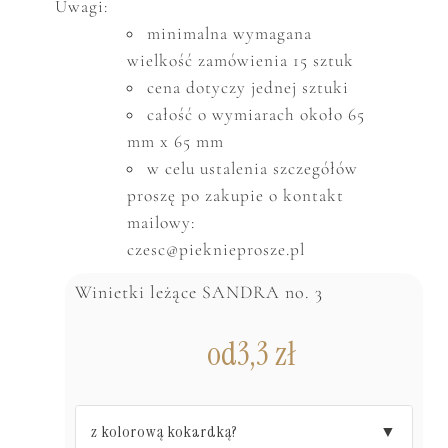
Uwagi:
minimalna wymagana
wielkość zam
ó
wienia 15 sztuk
cena dotyczy jednej sztuki
całość o wymiarach około 65
mm x 65 mm
w celu ustalenia szczeg
ó
ł
ó
w
proszę po zakupie o kontakt
mailowy:
czesc@pieknieprosze.pl
Winietki leżące SANDRA no. 3
od
3,3
zł
z kolorową kokardką?
▼