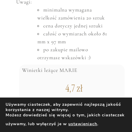
Uwagi:
minimalna wymagana
wielkość zam
ó
wienia 20 sztuk
cena dotyczy jednej sztuki
całość o wymiarach około 81
mm x 97 mm
po zakupie mailowo
otrzymasz wskazówki :)
Winietki leżące MARIE
4,7
zł
Używamy ciasteczek, aby zapewnić najlepszą jakość
korzystania z naszej witryny.
DODAJ DO KOSZYKA
Możesz dowiedzieć się więcej o tym, jakich ciasteczek
używamy, lub wyłączyć je w
ustawieniach
.