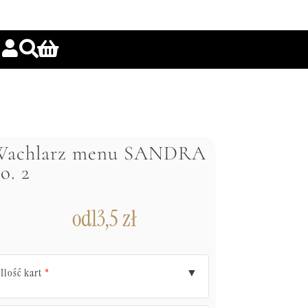
Wachlarz menu SANDRA
o. 2
od
13,5
zł
Ilość kart
▼
*