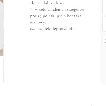
złotym lub srebrnym
w celu ustalenia szczeg
ó
ł
ó
w
proszę po zakupie o kontakt
mailowy:
czesc@pieknieprosze.pl :)