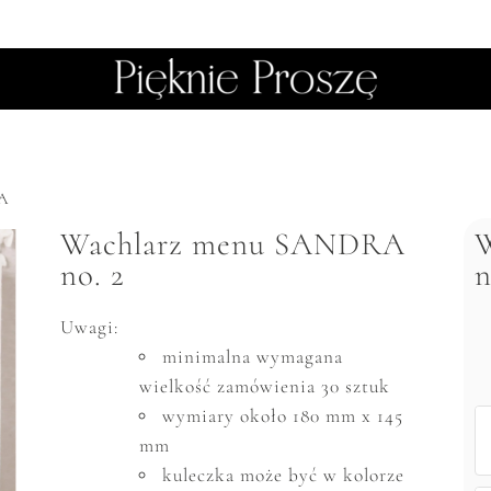
A
Wachlarz menu SANDRA
no. 2
n
Uwagi:
minimalna wymagana
wielkość zam
ó
wienia 30 sztuk
wymiary około 180 mm x 145
mm
kuleczka może być w kolorze