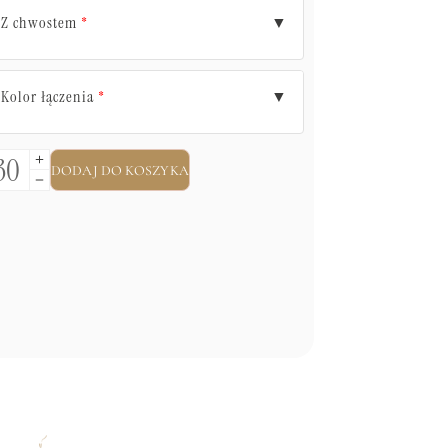
Z chwostem
▼
*
Kolor łączenia
▼
*
DODAJ DO KOSZYKA