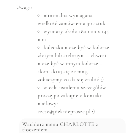
Uwagi:
minimalna wymagana
wielkość zam
ó
wienia 30 sztuk
wymiary około 180 mm x 145
mm
kuleczka może być w kolorze
złotym lub srebrnym – chwost
może być w innym kolorze –
skontaktuj się ze mną,
zobaczymy co da się zrobić ;)
w celu ustalenia szczeg
ó
ł
ó
w
proszę po zakupie o kontakt
mailowy:
czesc@pieknieprosze.pl :)
Wachlarz menu CHARLOTTE z
tłoczeniem