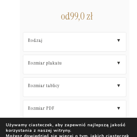
od
99,0
zł
Rodzaj
▼
Rozmiar plakatu
▼
Rozmiar tablicy
▼
Rozmiar PDF
▼
Używamy ciasteczek, aby zapewnić najlepszą jakość
korzystania z naszej witryny.
DODAJ DO KOSZYKA
Możesz dowiedzieć się więcej o tym, jakich ciasteczek