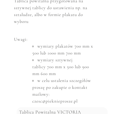
Tablica powitalna przygotowana na
sztywnej tablicy
do ustawienia np. na
sztaludze, albo w formie plakatu do
wyboru
Uwagi:
wymiary plakatów 700 mm x
500 lub 1000 mm 700 mm
wymiary sztywnej
tablicy 700 mm x 500 lub 900
mm 600 mm
w celu ustalenia szczeg
ó
ł
ó
w
proszę po zakupie o kontakt
mailowy:
czesc@pieknieprosze.pl
Tablica Powitalna VICTORIA