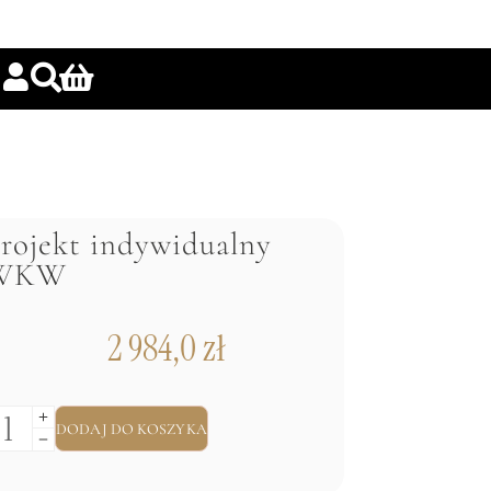
rojekt indywidualny
WKW
2 984,0
zł
DODAJ DO KOSZYKA