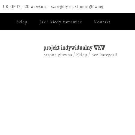
URLOP 12 - 20 września - szczegóły na stronie głównej
Sklep
Jak i kiedy zamawiać
Kontakt
projekt indywidualny WKW
/
/
Strona główna
Sklep
Bez kategorii