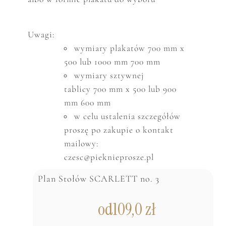
Uwagi:
wymiary plakatów 700 mm x
500 lub 1000 mm 700 mm
wymiary sztywnej
tablicy 700 mm x 500 lub 900
mm 600 mm
w celu ustalenia szczeg
ó
ł
ó
w
proszę po zakupie o kontakt
mailowy:
czesc@pieknieprosze.pl
Plan Stołów SCARLETT no. 3
od
109,0
zł