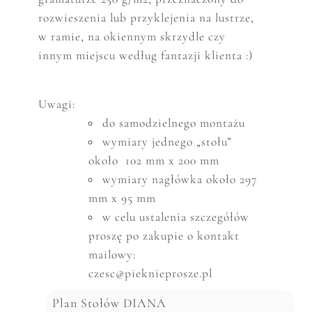
rozwieszenia lub przyklejenia na lustrze,
w ramie, na okiennym skrzydle czy
innym miejscu według fantazji klienta :)
Uwagi:
do samodzielnego montażu
wymiary jednego „stołu”
około 102 mm x 200 mm
wymiary nagłówka około 297
mm x 95 mm
w celu ustalenia szczeg
ó
ł
ó
w
proszę po zakupie o kontakt
mailowy:
czesc@pieknieprosze.pl
Plan Stołów DIANA