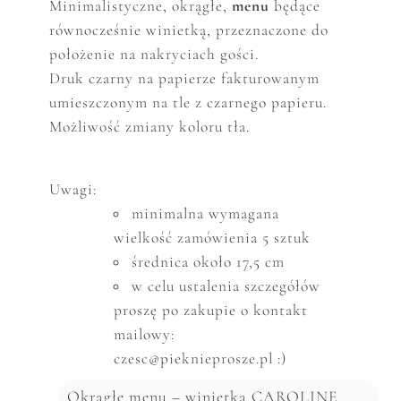
Minimalistyczne,
okrągłe,
menu
będące
równocześnie winietką,
p
rzeznaczone do
położenie na nakryciach gości.
Druk czarny na papierze fakturowanym
umieszczonym na tle z czarnego papieru.
Możliwość zmiany koloru tła.
Uwagi:
minimalna wymagana
wielkość zam
ó
wienia 5 sztuk
średnica około 17,5 cm
w celu ustalenia szczeg
ó
ł
ó
w
proszę po zakupie o kontakt
mailowy:
czesc@pieknieprosze.pl :)
Okrągłe menu – winietka CAROLINE