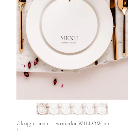
Okrągłe menu – winietka WILLOW no.
2