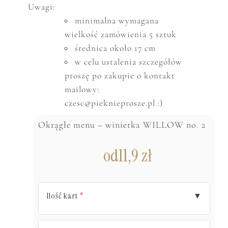
Uwagi:
minimalna wymagana
wielkość zam
ó
wienia 5 sztuk
średnica około 17 cm
w celu ustalenia szczeg
ó
ł
ó
w
proszę po zakupie o kontakt
mailowy:
czesc@pieknieprosze.pl :)
Okrągłe menu – winietka WILLOW no. 2
od
11,9
zł
Ilość kart
▼
*