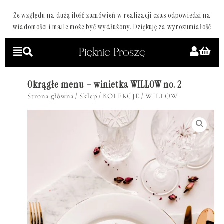
Ze względu na dużą ilość zamówień w realizacji czas odpowiedzi na
wiadomości i maile może być wydłużony. Dziękuję za wyrozumiałość
Okrągłe menu – winietka WILLOW no. 2
/
/
/
Strona główna
Sklep
KOLEKCJE
WILLOW