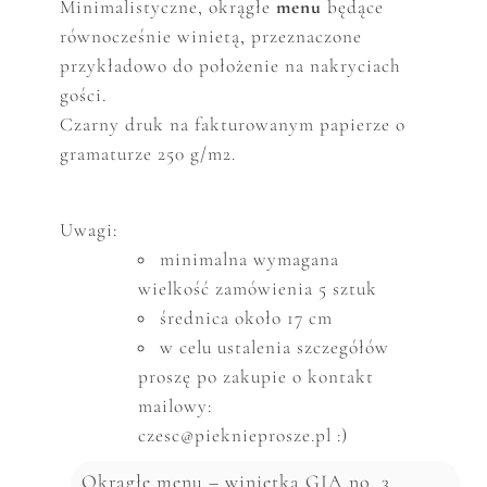
Minimalistyczne,
okrągłe
menu
będące
równocześnie winietą,
p
rzeznaczone
przykładowo do położenie na nakryciach
gości.
Czarny druk na fakturowanym papierze o
gramaturze 250 g/m2.
Uwagi:
minimalna wymagana
wielkość zam
ó
wienia 5 sztuk
średnica około 17 cm
w celu ustalenia szczeg
ó
ł
ó
w
proszę po zakupie o kontakt
mailowy:
czesc@pieknieprosze.pl :)
Okrągłe menu – winietka GIA no. 3