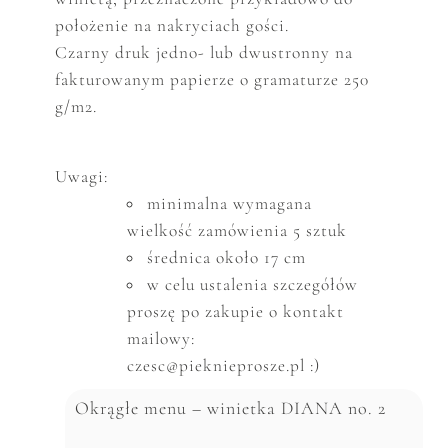
położenie na nakryciach gości.
Czarny druk jedno- lub dwustronny na
fakturowanym papierze o gramaturze 250
g/m2.
Uwagi:
minimalna wymagana
wielkość zam
ó
wienia 5 sztuk
średnica około 17 cm
w celu ustalenia szczeg
ó
ł
ó
w
proszę po zakupie o kontakt
mailowy:
czesc@pieknieprosze.pl :)
Okrągłe menu – winietka DIANA no. 2