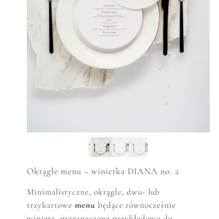
Okrągłe menu – winietka DIANA no. 2
Minimalistyczne,
okrągłe, dwu- lub
trzykartowe
menu
będące równocześnie
winietą,
p
rzeznaczone przykładowo do