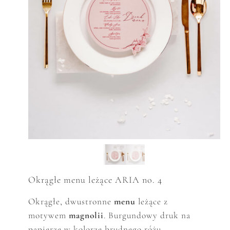
Okrągłe menu leżące ARIA no. 4
Okrągłe, dwustronne
menu
leżące z
motywem
magnolii
. Burgundowy druk na
papierze w kolorze brudnego różu