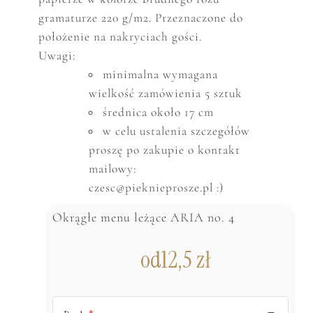
gramaturze 220 g/m2. Przeznaczone do
położenie na nakryciach gości.
Uwagi:
minimalna wymagana
wielkość zam
ó
wienia 5 sztuk
średnica około 17 cm
w celu ustalenia szczeg
ó
ł
ó
w
proszę po zakupie o kontakt
mailowy:
czesc@pieknieprosze.pl :)
Okrągłe menu leżące ARIA no. 4
od
12,5
zł