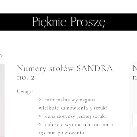
A
Numery stołów SANDRA
no. 2
n
Uwagi:
minimalna wymagana
wielkość zam
ó
wienia 3 sztuki
cena dotyczy jednej sztuki
całość o wymiarach 100 mm x
135 mm po złożeniu