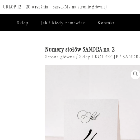
URLOP 12 - 20 września - szczegóły na stronie głównej
Sklep
Jak i kiedy zamawiać
Kontakt
Numery stołów SANDRA no. 2
/
/
/
Strona główna
Sklep
KOLEKCJE
SANDR