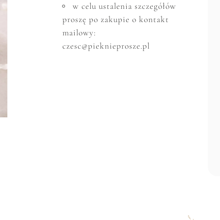
w celu ustalenia szczeg
ó
ł
ó
w
proszę po zakupie o kontakt
mailowy:
czesc@pieknieprosze.pl