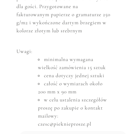
dla gości. Przygotowane na
fakturowanym papierze o gramaturze 250
g/m2 i wykończone dartym brzegiem w
kolorze złotym lub srebrnym
Uwagi:
minimalna wymagana
wielkość zam
ó
wienia 15 sztuk
cena dotyczy jednej sztuki
całość o wymiarach około
200 mm x 90 mm
w celu ustalenia szczeg
ó
ł
ó
w
proszę po zakupie o kontakt
mailowy:
czesc@pieknieprosze.pl