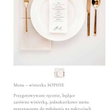
Menu – winietka SOPHIE
Przygotowywane ręcznie, będące
zar
ó
wno winietką, jednokartkowe menu
przeznaczone do położenia na nakryciach