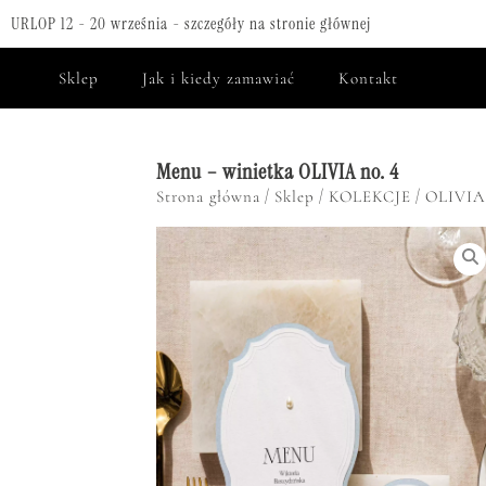
URLOP 12 - 20 września - szczegóły na stronie głównej
Sklep
Jak i kiedy zamawiać
Kontakt
Menu – winietka OLIVIA no. 4
/
/
/
Strona główna
Sklep
KOLEKCJE
OLIVIA