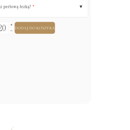
z perłową łezką?
▼
*
DODAJ DO KOSZYKA