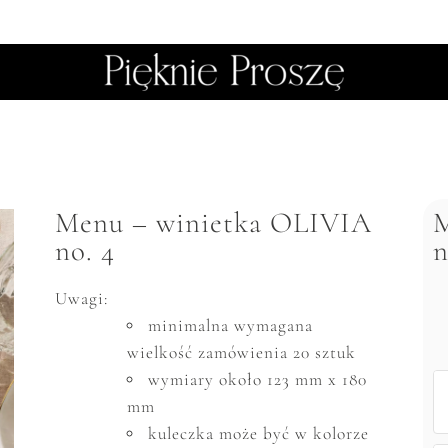
Menu – winietka OLIVIA
M
no. 4
n
Uwagi:
minimalna wymagana
wielkość zam
ó
wienia 20 sztuk
wymiary około 123 mm x 180
mm
kuleczka może być w kolorze