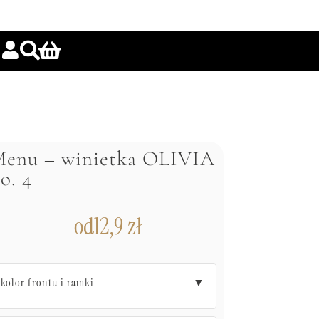
enu – winietka OLIVIA
o. 4
od
12,9
zł
kolor frontu i ramki
▼