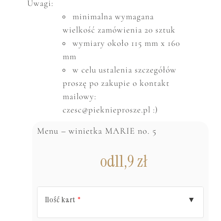
Uwagi:
minimalna wymagana
wielkość zam
ó
wienia 20 sztuk
wymiary około 115 mm x 160
mm
w celu ustalenia szczeg
ó
ł
ó
w
proszę po zakupie o kontakt
mailowy:
czesc@pieknieprosze.pl :)
Menu – winietka MARIE no. 5
od
11,9
zł
Ilość kart
▼
*