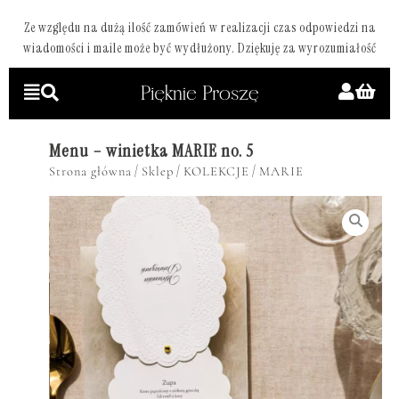
Ze względu na dużą ilość zamówień w realizacji czas odpowiedzi na
wiadomości i maile może być wydłużony. Dziękuję za wyrozumiałość
Menu – winietka MARIE no. 5
/
/
/
Strona główna
Sklep
KOLEKCJE
MARIE