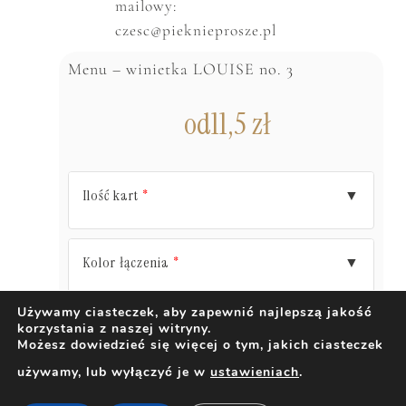
mailowy:
czesc@pieknieprosze.pl
Menu – winietka LOUISE no. 3
od
11,5
zł
Ilość kart
▼
*
Kolor łączenia
▼
*
Używamy ciasteczek, aby zapewnić najlepszą jakość
korzystania z naszej witryny.
DODAJ DO KOSZYKA
Możesz dowiedzieć się więcej o tym, jakich ciasteczek
używamy, lub wyłączyć je w
ustawieniach
.