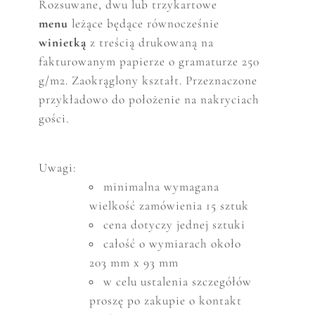
Rozsuwane, dwu lub trzykartowe
menu
leżące
będące równocześnie
winietką
z treścią drukowaną na
fakturowanym papierze o gramaturze 250
g/m2. Zaokrąglony kształt. Przeznaczone
przykładowo do położenie na nakryciach
gości.
Uwagi:
minimalna wymagana
wielkość zam
ó
wienia 15 sztuk
cena dotyczy jednej sztuki
całość o wymiarach około
203 mm x 93 mm
w celu ustalenia szczeg
ó
ł
ó
w
proszę po zakupie o kontakt