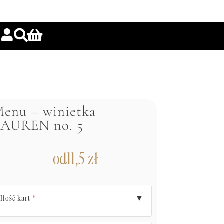
enu – winietka
LAUREN no. 5
od
11,5
zł
Ilość kart
▼
*