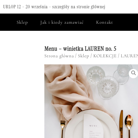
URLOP 12 - 20 września - szczegóły na stronie głównej
Sklep
Jak i kiedy zamawiać
Kontakt
Menu – winietka LAUREN no. 5
/
/
/
Strona główna
Sklep
KOLEKCJE
LAURE