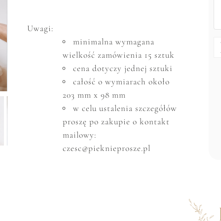
Uwagi:
minimalna wymagana
wielkość zam
ó
wienia 15 sztuk
cena dotyczy jednej sztuki
całość o wymiarach około
203 mm x 98 mm
w celu ustalenia szczeg
ó
ł
ó
w
proszę po zakupie o kontakt
mailowy:
czesc@pieknieprosze.pl