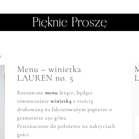
N
Menu – winietka
M
LAUREN no. 5
Rozsuwane
menu
leżące,
będące
równocześnie
winietką
z treścią
drukowaną na fakturowanym papierze o
gramaturze 250 g/m2.
Przeznaczone do położenie na nakryciach
gości.