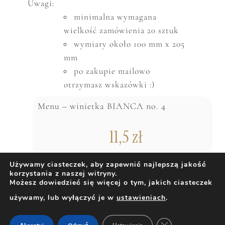
Uwagi:
minimalna wymagana
wielkość zam
ó
wienia 20 sztuk
wymiary około 100 mm x 205
mm
po zakupie mailowo
otrzymasz wskazówki :)
Menu – winietka BIANCA no. 4
11,5
zł
Używamy ciasteczek, aby zapewnić najlepszą jakość
korzystania z naszej witryny.
DODAJ DO KOSZYKA
Możesz dowiedzieć się więcej o tym, jakich ciasteczek
używamy, lub wyłączyć je w
ustawieniach
.
ZAMKNIJ PANEL 