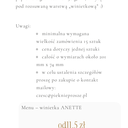
pod rozsuwaną warstwą „winietkową” :)
Uwagi:
minimalna wymagana
wielkość zam
ó
wienia 15 sztuk
cena dotyczy jednej sztuki
całość o wymiarach około 201
mm x 74 mm
w celu ustalenia szczeg
ó
ł
ó
w
proszę po zakupie o kontakt
mailowy:
czesc@pieknieprosze.pl
Menu – winietka ANETTE
od
11,5
zł