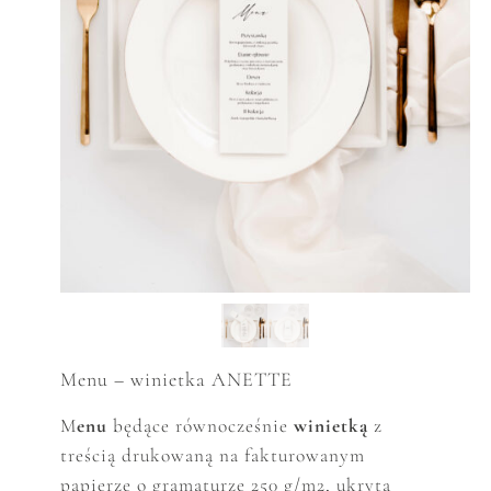
Menu – winietka ANETTE
M
enu
będące równocześnie
winietką
z
treścią drukowaną na fakturowanym
papierze o gramaturze 250 g/m2, ukrytą