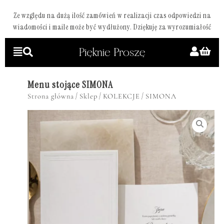
Ze względu na dużą ilość zamówień w realizacji czas odpowiedzi na
wiadomości i maile może być wydłużony. Dziękuję za wyrozumiałość
Menu stojące SIMONA
/
/
/
Strona główna
Sklep
KOLEKCJE
SIMONA