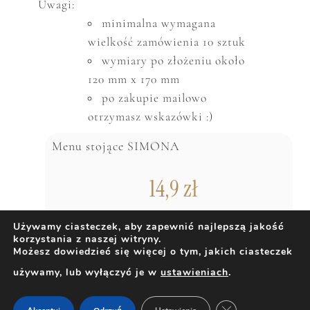
Uwagi:
minimalna wymagana
wielkość zam
ó
wienia 10 sztuk
wymiary po złożeniu około
120 mm x 170 mm
po zakupie mailowo
otrzymasz wskazówki :)
Menu stojące SIMONA
14,9
zł
Używamy ciasteczek, aby zapewnić najlepszą jakość
korzystania z naszej witryny.
DODAJ DO KOSZYKA
Możesz dowiedzieć się więcej o tym, jakich ciasteczek
używamy, lub wyłączyć je w
ustawieniach
.
ZAMKNIJ PANEL 