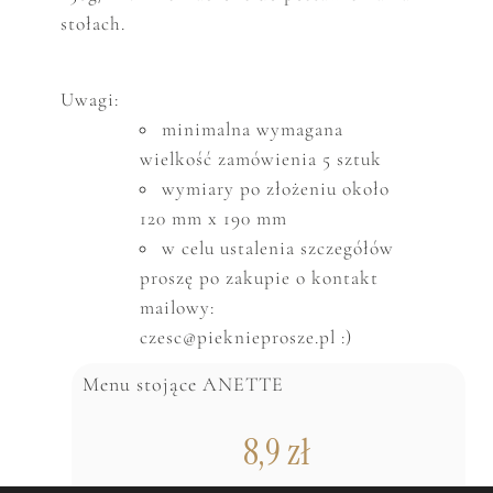
stołach.
Uwagi:
minimalna wymagana
wielkość zam
ó
wienia 5 sztuk
wymiary po złożeniu około
120 mm x 190 mm
w celu ustalenia szczeg
ó
ł
ó
w
proszę po zakupie o kontakt
mailowy:
czesc@pieknieprosze.pl :)
Menu stojące ANETTE
8,9
zł