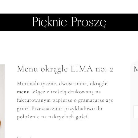
Menu okrągłe LIMA no. 2
M
Minimalistyczne, dwustronne, okrągłe
menu
leżące z treścią drukowaną na
fakturowanym papierze o gramaturze 250
g/m2. Przeznaczone przykładowo do
położenie na nakryciach gości.