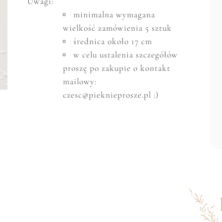
Uwagi:
minimalna wymagana
wielkość zam
ó
wienia 5 sztuk
średnica około 17 cm
w celu ustalenia szczeg
ó
ł
ó
w
proszę po zakupie o kontakt
mailowy:
czesc@pieknieprosze.pl :)