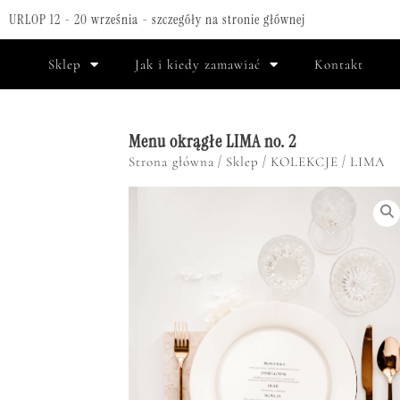
URLOP 12 - 20 września - szczegóły na stronie głównej
Sklep
Jak i kiedy zamawiać
Kontakt
Menu okrągłe LIMA no. 2
/
/
/
Strona główna
Sklep
KOLEKCJE
LIMA