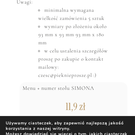
Uwagi:
minimalna wymagana
wielkość zam
ó
wienia 5 sztuk
wymiary po złożeniu około
93 mm x 93 mm 93 mm x 180
mm
w celu ustalenia szczeg
ó
ł
ó
w
proszę po zakupie o kontakt
mailowy:
czesc@pieknieprosze.pl :)
Menu + numer stołu SIMONA
11,9
zł
Używamy ciasteczek, aby zapewnić najlepszą jakość
korzystania z naszej witryny.
DODAJ DO KOSZYKA
Możesz dowiedzieć się więcej o tym, jakich ciasteczek